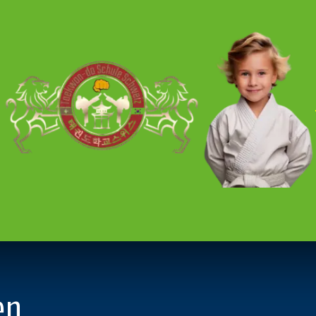
kt
en